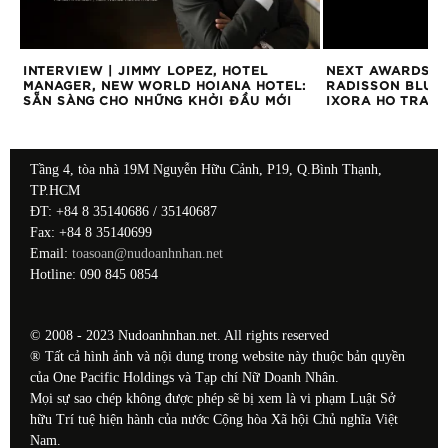
INTERVIEW | JIMMY LOPEZ, HOTEL
NEXT AWARDS 20
MANAGER, NEW WORLD HOIANA HOTEL:
RADISSON BLU 
SẴN SÀNG CHO NHỮNG KHỞI ĐẦU MỚI
IXORA HO TRAM 
Tầng 4, tòa nhà 19M Nguyễn Hữu Cảnh, P19, Q.Bình Thạnh,
TP.HCM
ĐT: +84 8 35140686 / 35140687
Fax: +84 8 35140699
Email:
toasoan@nudoanhnhan.net
Hotline: 090 845 0854
© 2008 - 2023 Nudoanhnhan.net. All rights reserved
® Tất cả hình ảnh và nội dung trong website này thuộc bản quyền
của One Pacific Holdings và Tạp chí Nữ Doanh Nhân.
Mọi sự sao chép không được phép sẽ bị xem là vi phạm Luật Sở
hữu Trí tuệ hiện hành của nước Cộng hòa Xã hội Chủ nghĩa Việt
Nam.