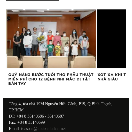
QUỸ NÂNG BƯỚC TUỔI THƠ PHẪU THUẬT
XÓT XA KHI TRẺ
MIỄN PHÍ CHO 12 BỆNH NHI MẮC DỊ TẬT
NHÀ GIÀU
BÀN TAY
Tầng 4, tòa nhà 19M Nguyễn Hữu Cảnh, P19, Q.Bình Thạnh,
TP.HCM
ĐT: +84 8 35140686 / 35140687
Fax: +84 8 35140699
Email:
toasoan@nudoanhnhan.net