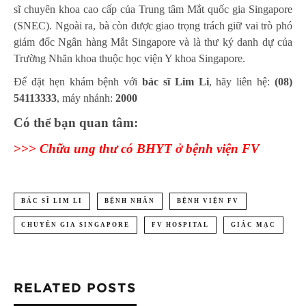
sĩ chuyên khoa cao cấp của Trung tâm Mắt quốc gia Singapore
(SNEC). Ngoài ra, bà còn được giao trọng trách giữ vai trò phó
giám đốc Ngân hàng Mắt Singapore và là thư ký danh dự của
Trường Nhãn khoa thuộc học viện Y khoa Singapore.
Để đặt hẹn khám bệnh với
bác sĩ Lim Li
, hãy liên hệ:
(08)
54113333
, máy nhánh:
2000
Có thể bạn quan tâm:
>>>
Chữa ung thư có BHYT ở bệnh viện FV
BÁC SĨ LIM LI
BỆNH NHÂN
BỆNH VIỆN FV
CHUYÊN GIA SINGAPORE
FV HOSPITAL
GIÁC MẠC
RELATED POSTS