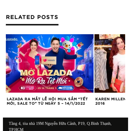
RELATED POSTS
LAZADA RA MẮT LỄ HỘI MUA SẮM “TẾT
KAREN MILLEN R
MỚI, SALE TO” TỪ NGÀY 5 – 14/1/2022
2016
Tầng 4, tòa nhà 19M Nguyễn Hữu Cảnh, P19, Q.Bình Thạnh,
TP.HCM