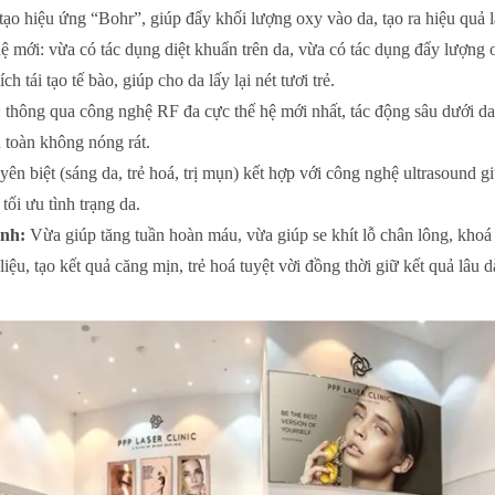
ạo hiệu ứng “Bohr”, giúp đẩy khối lượng oxy vào da, tạo ra hiệu quả l
ệ mới: vừa có tác dụng diệt khuẩn trên da, vừa có tác dụng đẩy lượng 
h tái tạo tế bào, giúp cho da lấy lại nét tươi trẻ.
 thông qua công nghệ RF đa cực thế hệ mới nhất, tác động sâu dưới da,
 toàn không nóng rát.
n biệt (sáng da, trẻ hoá, trị mụn) kết hợp với công nghệ ultrasound gi
tối ưu tình trạng da.
ạnh:
Vừa giúp tăng tuần hoàn máu, vừa giúp se khít lỗ chân lông, kho
liệu, tạo kết quả căng mịn, trẻ hoá tuyệt vời đồng thời giữ kết quả lâu d