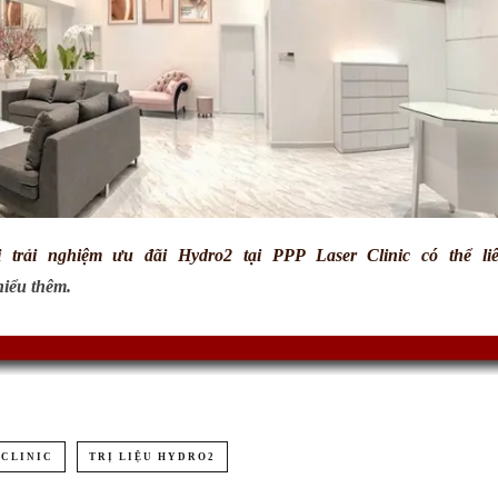
 trải nghiệm ưu đãi Hydro2 tại PPP Laser Clinic có thể li
hiểu thêm.
 CLINIC
TRỊ LIỆU HYDRO2