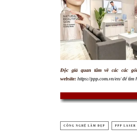
Độc giả quan tâm về các các gói
website:
https://ppp.com.vn/en/ để tìm 
CÔNG NGHỆ LÀM ĐẸP
PPP LASER