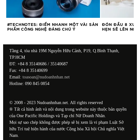
#TECHNOTES: ĐIỂM NHANH MỘT VÀI SẢN
ĐÓN ĐẦU 8 XU 
PHẨM CÔNG NGHỆ ĐÁNG CHÚ Ý
HẸN SẼ LÊN NGÔ
Tầng 4, tòa nhà 19M Nguyễn Hữu Cảnh, P19, Q.Bình Thạnh,
TP.HCM
ĐT: +84 8 35140686 / 35140687
Fax: +84 8 35140699
Email:
toasoan@nudoanhnhan.net
Hotline: 090 845 0854
© 2008 - 2023 Nudoanhnhan.net. All rights reserved
® Tất cả hình ảnh và nội dung trong website này thuộc bản quyền
của One Pacific Holdings và Tạp chí Nữ Doanh Nhân.
Mọi sự sao chép không được phép sẽ bị xem là vi phạm Luật Sở
hữu Trí tuệ hiện hành của nước Cộng hòa Xã hội Chủ nghĩa Việt
Nam.