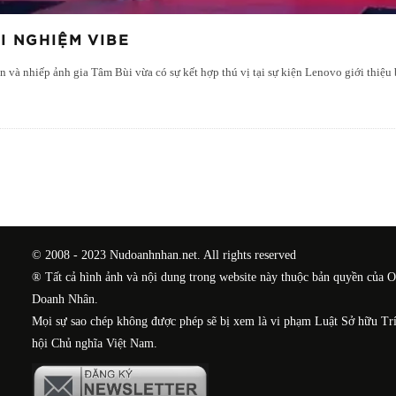
I NGHIỆM VIBE
àn và nhiếp ảnh gia Tâm Bùi vừa có sự kết hợp thú vị tại sự kiện Lenovo giới thi
© 2008 - 2023 Nudoanhnhan.net. All rights reserved
® Tất cả hình ảnh và nội dung trong website này thuộc bản quyền của 
Doanh Nhân.
Mọi sự sao chép không được phép sẽ bị xem là vi phạm Luật Sở hữu Tr
hội Chủ nghĩa Việt Nam.