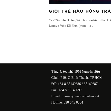
GIỚI TRẺ HÀO HỨNG TRẢ
Ca sĩ Soobin Hoàng Sơn, fashionista Julia Đo
Lenovo Vibe K5 Plus. (more…)
...
Tầng 4, tòa nhà 19M Nguyễn Hữu
Cảnh, P19, Q.Bình Thạnh, TP.HCM
ĐT: +84 8 35140686 / 35140687
Fax: +84 8 35140699
Email:
toasoan@nudoanhnhan.net
Hotline: 090 845 0854