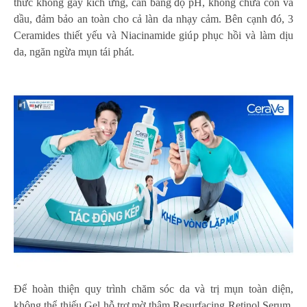
thức không gây kích ứng, cân bằng độ pH, không chứa cồn và
dầu, đảm bảo an toàn cho cả làn da nhạy cảm. Bên cạnh đó, 3
Ceramides thiết yếu và Niacinamide giúp phục hồi và làm dịu
da, ngăn ngừa mụn tái phát.
Để hoàn thiện quy trình chăm sóc da và trị mụn toàn diện,
không thể thiếu Gel hỗ trợ mờ thâm Resurfacing Retinol Serum.