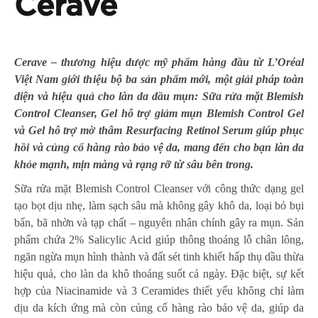
Cerave
Cerave – thương hiệu dược mỹ phẩm hàng đầu từ L’Oréal
Việt Nam giới thiệu bộ ba sản phẩm mới, một giải pháp toàn
diện và hiệu quả cho làn da dầu mụn: Sữa rửa mặt Blemish
Control Cleanser, Gel hỗ trợ giảm mụn Blemish Control Gel
và Gel hỗ trợ mờ thâm Resurfacing Retinol Serum giúp phục
hồi và củng cố hàng rào bảo vệ da, mang đến cho bạn làn da
khỏe mạnh, mịn màng và rạng rỡ từ sâu bên trong.
Sữa rửa mặt Blemish Control Cleanser với công thức dạng gel
tạo bọt dịu nhẹ, làm sạch sâu mà không gây khô da, loại bỏ bụi
bẩn, bã nhờn và tạp chất – nguyên nhân chính gây ra mụn. Sản
phẩm chứa 2% Salicylic Acid giúp thông thoáng lỗ chân lông,
ngăn ngừa mụn hình thành và đất sét tinh khiết hấp thụ dầu thừa
hiệu quả, cho làn da khô thoáng suốt cả ngày. Đặc biệt, sự kết
hợp của Niacinamide và 3 Ceramides thiết yếu không chỉ làm
dịu da kích ứng mà còn củng cố hàng rào bảo vệ da, giúp da