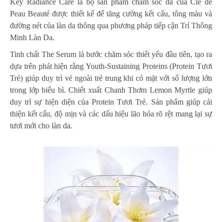
Key Radiance Care là bộ sản phẩm chăm sóc da của Clé de
Peau Beauté được thiết kế để tăng cường kết cấu, tông màu và
đường nét của làn da thông qua phương pháp tiếp cận Trí Thông
Minh Làn Da.
Tinh chất The Serum là bước chăm sóc thiết yếu đầu tiên, tạo ra
dựa trên phát hiện rằng Youth-Sustaining Proteins (Protein Tươi
Trẻ) giúp duy trì vẻ ngoài trẻ trung khi có mặt với số lượng lớn
trong lớp biểu bì. Chiết xuất Chanh Thơm Lemon Myrtle giúp
duy trì sự hiện diện của Protein Tươi Trẻ. Sản phẩm giúp cải
thiện kết cấu, độ mịn và các dấu hiệu lão hóa rõ rệt mang lại sự
tươi mới cho làn da.