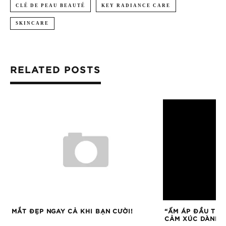
CLÉ DE PEAU BEAUTÉ
KEY RADIANCE CARE
SKINCARE
RELATED POSTS
MẮT ĐẸP NGAY CẢ KHI BẠN CƯỜI!
“ẤM ÁP ĐẦU TIÊN
CẢM XÚC DÀNH T