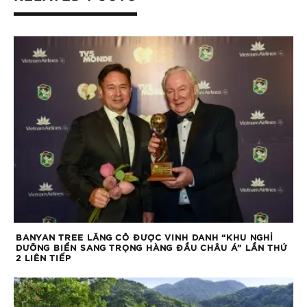
BANYAN TREE LĂNG CÔ ĐƯỢC VINH DANH “KHU NGHỈ
DƯỠNG BIỂN SANG TRỌNG HÀNG ĐẦU CHÂU Á” LẦN THỨ
2 LIÊN TIẾP