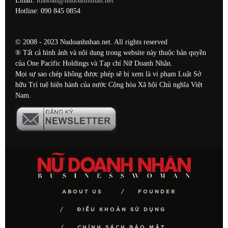
Email:
toasoan@nudoanhnhan.net
Hotline: 090 845 0854
© 2008 - 2023 Nudoanhnhan.net. All rights reserved
® Tất cả hình ảnh và nội dung trong website này thuộc bản quyền
của One Pacific Holdings và Tạp chí Nữ Doanh Nhân.
Mọi sự sao chép không được phép sẽ bị xem là vi phạm Luật Sở
hữu Trí tuệ hiện hành của nước Cộng hòa Xã hội Chủ nghĩa Việt
Nam.
ABOUT US
FOUNDER
ĐIỀU KHOẢN SỬ DỤNG
CHÍNH SÁCH BẢO MẬT