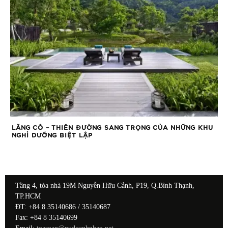
LĂNG CÔ – THIÊN ĐƯỜNG SANG TRỌNG CỦA NHỮNG KHU
NGHỈ DƯỠNG BIỆT LẬP
Tầng 4, tòa nhà 19M Nguyễn Hữu Cảnh, P19, Q.Bình Thạnh,
TP.HCM
ĐT: +84 8 35140686 / 35140687
Fax: +84 8 35140699