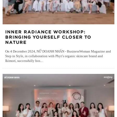
INNER RADIANCE WORKSHOP:
BRINGING YOURSELF CLOSER TO
NATURE
On 4 December 2024, NỮ DOANH NHÂN - BusinessWoman Magazine and
Step in Style, in collaboration with Phyt’s organic skincare brand and
Ikimori, successfully hos
...