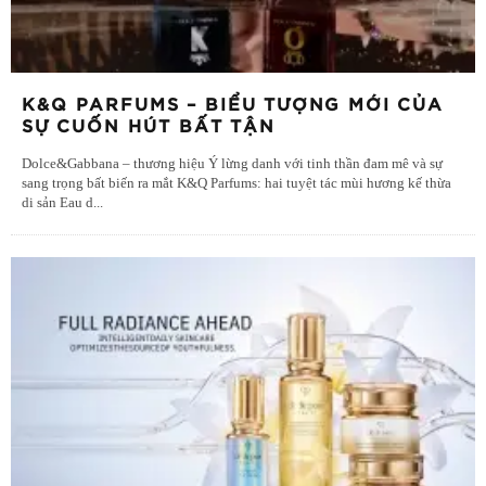
K&Q PARFUMS – BIỂU TƯỢNG MỚI CỦA
SỰ CUỐN HÚT BẤT TẬN
Dolce&Gabbana – thương hiệu Ý lừng danh với tinh thần đam mê và sự
sang trọng bất biến ra mắt K&Q Parfums: hai tuyệt tác mùi hương kế thừa
di sản Eau d
...