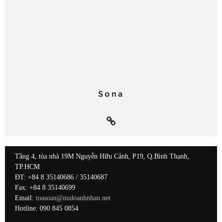
Sona
Tầng 4, tòa nhà 19M Nguyễn Hữu Cảnh, P19, Q.Bình Thạnh,
TP.HCM
ĐT: +84 8 35140686 / 35140687
Fax: +84 8 35140699
Email:
toasoan@nudoanhnhan.net
Hotline: 090 845 0854