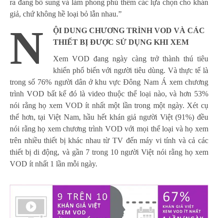
ra đang bổ sung và làm phong phú thêm các lựa chọn cho khán
giả, chứ không hề loại bỏ lẫn nhau.”
N
ỘI DUNG CHƯƠNG TRÌNH VOD VÀ CÁC
THIẾT BỊ ĐƯỢC SỬ DỤNG KHI XEM
Xem VOD đang ngày càng trở thành thú tiêu
khiển phổ biến với người tiêu dùng. Và thực tế là
trong số 76% người dân ở khu vực Đông Nam Á xem chương
trình VOD bất kể đó là video thuộc thể loại nào, và hơn 53%
nói rằng họ xem VOD ít nhất một lần trong một ngày. Xét cụ
thể hơn, tại Việt Nam, hầu hết khán giả người Việt (91%) đều
nói rằng họ xem chương trình VOD với mọi thể loại và họ xem
trên nhiều thiết bị khác nhau từ TV đến máy vi tính và cả các
thiết bị di động, và gần 7 trong 10 người Việt nói rằng họ xem
VOD ít nhất 1 lần mỗi ngày.