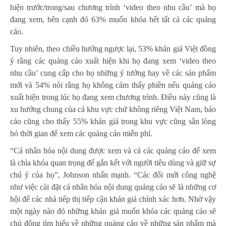
hiện trước/trong/sau chương trình ‘video theo nhu cầu’ mà họ
đang xem, bên cạnh đó 63% muốn khóa hết tất cả các quảng
cáo.
Tuy nhiên, theo chiều hướng ngược lại, 53% khán giả Việt đồng
ý rằng các quảng cáo xuất hiện khi họ đang xem ‘video theo
nhu cầu’ cung cấp cho họ những ý tưởng hay về các sản phẩm
mới và 54% nói rằng họ không cảm thấy phiền nếu quảng cáo
xuất hiện trong lúc họ đang xem chương trình. Điều này cũng là
xu hướng chung của cả khu vực chứ không riêng Việt Nam, báo
cáo cũng cho thấy 55% khán giả trong khu vực cũng sẵn lòng
bỏ thời gian để xem các quảng cáo miễn phí.
“Cá nhân hóa nội dung được xem và cả các quảng cáo để xem
là chìa khóa quan trọng để gắn kết với người tiêu dùng và giữ sự
chú ý của họ”, Johnson nhấn mạnh. “Các đổi mới công nghệ
như việc cài đặt cá nhân hóa nội dung quảng cáo sẽ là những cơ
hội để các nhà tiếp thị tiếp cận khán giả chính xác hơn. Nhờ vậy
một ngày nào đó những khán giả muốn khóa các quảng cáo sẽ
chủ động tìm hiểu về những quảng cáo về những sản phẩm mà