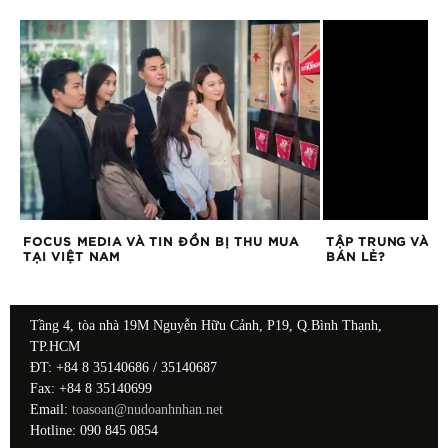
DỰ
FOCUS MEDIA VÀ TIN ĐỒN BỊ THU MUA
TẬP TRUNG VÀO 
TẠI VIỆT NAM
BÁN LẺ?
Tầng 4, tòa nhà 19M Nguyễn Hữu Cảnh, P19, Q.Bình Thạnh,
TP.HCM
ĐT: +84 8 35140686 / 35140687
Fax: +84 8 35140699
Email:
toasoan@nudoanhnhan.net
Hotline: 090 845 0854