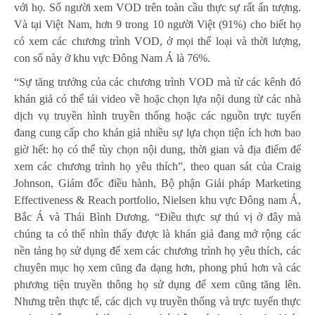
với họ. Số người xem VOD trên toàn cầu thực sự rất ấn tượng.
Và tại Việt Nam, hơn 9 trong 10 người Việt (91%) cho biết họ
có xem các chương trình VOD, ở mọi thể loại và thời lượng,
con số này ở khu vực Đông Nam Á là 76%.
“Sự tăng trưởng của các chương trình VOD mà từ các kênh đó
khán giả có thể tải video về hoặc chọn lựa nội dung từ các nhà
dịch vụ truyền hình truyền thống hoặc các nguồn trực tuyến
đang cung cấp cho khán giả nhiều sự lựa chọn tiện ích hơn bao
giờ hết: họ có thể tùy chọn nội dung, thời gian và địa điểm để
xem các chương trình họ yêu thích”, theo quan sát của Craig
Johnson, Giám đốc điều hành, Bộ phận Giải pháp Marketing
Effectiveness & Reach portfolio, Nielsen khu vực Đông nam Á,
Bắc Á và Thái Bình Dương. “Điều thực sự thú vị ở đây mà
chúng ta có thể nhìn thấy được là khán giả đang mở rộng các
nền tảng họ sử dụng để xem các chương trình họ yêu thích, các
chuyên mục họ xem cũng đa dạng hơn, phong phú hơn và các
phương tiện truyền thông họ sử dụng để xem cũng tăng lên.
Nhưng trên thực tế, các dịch vụ truyền thống và trực tuyến thực