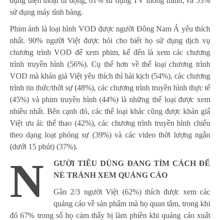
dụng điện thoại di động, 61% sử dụng TV thông minh, và 53%
sử dụng máy tính bảng.
Phim ảnh là loại hình VOD được người Đông Nam Á yêu thích
nhất. 90% người Việt được hỏi cho biết họ sử dụng dịch vụ
chương trình VOD để xem phim, kế đến là xem các chương
trình truyền hình (56%). Cụ thể hơn về thể loại chương trình
VOD mà khán giả Việt yêu thích thì hài kịch (54%), các chương
trình tin thức/thời sự (48%), các chương trình truyền hình thực tế
(45%) và phim truyền hình (44%) là những thể loại được xem
nhiều nhất. Bên cạnh đó, các thể loại khác cũng được khán giẩ
Việt ưu ái: thể thao (42%), các chương trình truyền hình chiếu
theo dạng loạt phóng sự (39%) và các video thời lượng ngắn
(dưới 15 phút) (37%).
N
GƯỜI TIÊU DÙNG ĐANG TÌM CÁCH ĐỂ
NÉ TRÁNH XEM QUẢNG CÁO
Gần 2/3 người Việt (62%) thích được xem các
quảng cáo về sản phẩm mà họ quan tâm, trong khi
đó 67% trong số họ cảm thấy bị làm phiền khi quảng cáo xuất