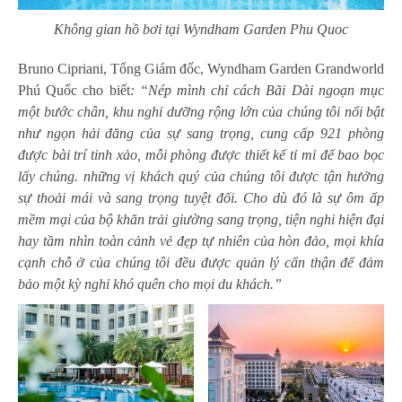
Không gian hồ bơi tại Wyndham Garden Phu Quoc
Bruno Cipriani, Tổng Giám đốc, Wyndham Garden Grandworld
Phú Quốc cho biết
: “Nép mình chỉ cách Bãi Dài ngoạn mục
một bước chân, khu nghỉ dưỡng rộng lớn của chúng tôi nổi bật
như ngọn hải đăng của sự sang trọng, cung cấp 921 phòng
được bài trí tinh xảo, mỗi phòng được thiết kế tỉ mỉ để bao bọc
lấy chúng. những vị khách quý của chúng tôi được tận hưởng
sự thoải mái và sang trọng tuyệt đối. Cho dù đó là sự ôm ấp
mềm mại của bộ khăn trải giường sang trọng, tiện nghi hiện đại
hay tầm nhìn toàn cảnh vẻ đẹp tự nhiên của hòn đảo, mọi khía
cạnh chỗ ở của chúng tôi đều được quản lý cẩn thận để đảm
bảo một kỳ nghỉ khó quên cho mọi du khách.”