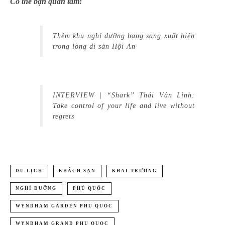
Có thể bạn quan tâm:
Thêm khu nghỉ dưỡng hạng sang xuất hiện
trong lòng di sản Hội An
INTERVIEW | “Shark” Thái Vân Linh:
Take control of your life and live without
regrets
DU LỊCH
KHÁCH SẠN
KHAI TRƯƠNG
NGHỈ DƯỠNG
PHÚ QUỐC
WYNDHAM GARDEN PHU QUOC
WYNDHAM GRAND PHU QUOC