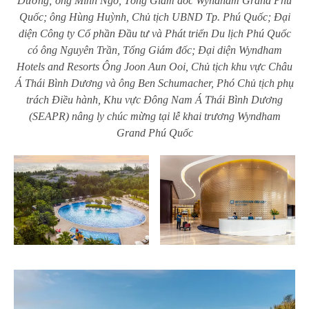
Dương; ông Minh Ngô, Tổng Giám đốc Wyndham Grand Phú
Quốc; ông Hùng Huỳnh, Chủ tịch UBND Tp. Phú Quốc; Đại
diện Công ty Cổ phần Đầu tư và Phát triển Du lịch Phú Quốc
có ông Nguyên Trần, Tổng Giám đốc; Đại diện Wyndham
Hotels and Resorts Ông Joon Aun Ooi, Chủ tịch khu vực Châu
Á Thái Bình Dương và ông Ben Schumacher, Phó Chủ tịch phụ
trách Điều hành, Khu vực Đông Nam Á Thái Bình Dương
(SEAPR) nâng ly chúc mừng tại lễ khai trương Wyndham
Grand Phú Quốc