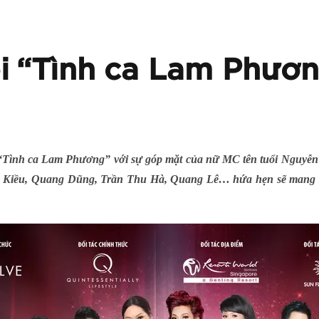
i “Tình ca Lam Phươn
“Tình ca Lam Phương” với sự góp mặt của nữ MC tên tuổi Nguyễ
g Kiều, Quang Dũng, Trần Thu Hà, Quang Lê… hứa hẹn sẽ mang đến