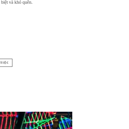
biệt và khó quên.
 TIỆC