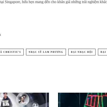
tại Singapore, hứa hẹn mang đến cho khán giả những trải nghiệm khác 
m
Á CHRISTIE’S
NHẠC SỸ LAM PHƯƠNG
ĐẠI NHẠC HỘI
ĐẠI