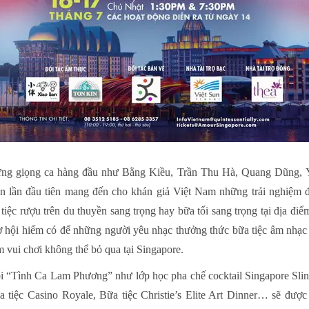
ững giọng ca hàng đầu như Bằng Kiều, Trần Thu Hà, Quang Dũng, 
 lần đầu tiên mang đến cho khán giả Việt Nam những trải nghiệm đ
iệc rượu trên du thuyền sang trọng hay bữa tối sang trọng tại địa điểm
ơ hội hiếm có để những người yêu nhạc thưởng thức bữa tiệc âm nhạc 
ểm vui chơi không thể bỏ qua tại Singapore.
hội “Tình Ca Lam Phương” như lớp học pha chế cocktail Singapore Sli
 tiệc Casino Royale, Bữa tiệc Christie’s Elite Art Dinner… sẽ được