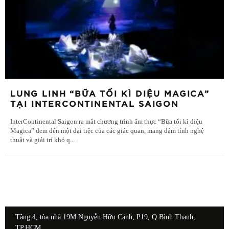
LUNG LINH “BỮA TỐI KÌ DIỆU MAGICA”
TẠI INTERCONTINENTAL SAIGON
InterContinental Saigon ra mắt chương trình ẩm thực “Bữa tối kì diệu
Magica” đem đến một đại tiệc của các giác quan, mang đậm tính nghệ
thuật và giải trí khó q
...
Tầng 4, tòa nhà 19M Nguyễn Hữu Cảnh, P19, Q.Bình Thạnh,
TP.HCM