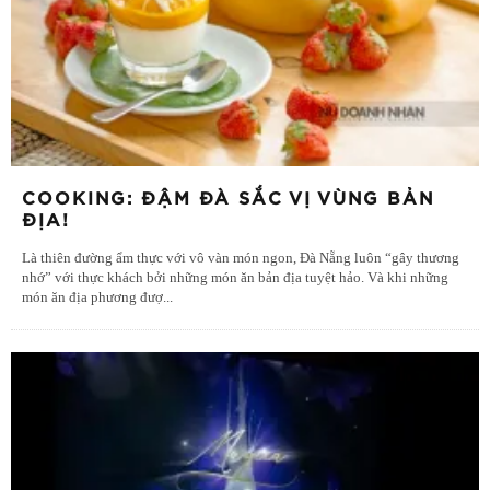
COOKING: ĐẬM ĐÀ SẮC VỊ VÙNG BẢN
ĐỊA!
Là thiên đường ẩm thực với vô vàn món ngon, Đà Nẵng luôn “gây thương
nhớ” với thực khách bởi những món ăn bản địa tuyệt hảo. Và khi những
món ăn địa phương đượ
...