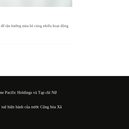
ợng để tận hưởng mùa hè cùng nhiều hoạt động
One Pacific Holdings và Tạp chí Nữ
í tuệ hiện hành của nước Cộng hòa Xã