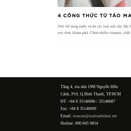
4 CÔNG THỨC TỪ TÁO M
Việc bổ sung nước và ăn các loại trái cây, đặc
vui chơi, khám phá. Chứa nhiều vitamin, chất
Tầng 4, tòa nhà 19M Nguyễn Hữu
Cảnh, P19, Q.Bình Thạnh, TP.HCM
ĐT: +84 8 35140686 / 35140687
Fax: +84 8 35140699
Email:
toasoan@nudoanhnhan.net
Hotline: 090 845 0854