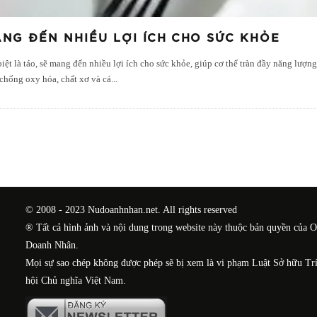
ANG ĐẾN NHIỀU LỢI ÍCH CHO SỨC KHỎE
 biệt là táo, sẽ mang đến nhiều lợi ích cho sức khỏe, giúp cơ thể tràn đầy năng lư
 chống oxy hóa, chất xơ và cá
...
© 2008 - 2023 Nudoanhnhan.net. All rights reserved
® Tất cả hình ảnh và nội dung trong website này thuộc bản quyền của 
Doanh Nhân.
Mọi sự sao chép không được phép sẽ bị xem là vi phạm Luật Sở hữu Tr
hội Chủ nghĩa Việt Nam.