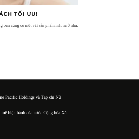
CH TỐI ƯU!
ằng bạn cũng có một vài sản phẩm mặt nạ ở nhà,
One Pacific Holdings và Tạp chí Nữ
í tuệ hiện hành của nước Cộng hòa Xã