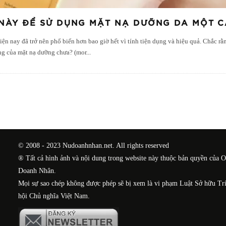
NÀY ĐỂ SỬ DỤNG MẶT NẠ DƯỠNG DA MỘT CÁ
ện nay đã trở nên phổ biến hơn bao giờ hết vì tính tiện dụng và hiệu quả. Chắc r
ăng của mặt nạ dưỡng chưa? (mor
...
© 2008 - 2023 Nudoanhnhan.net. All rights reserved
® Tất cả hình ảnh và nội dung trong website này thuộc bản quyền của 
Doanh Nhân.
Mọi sự sao chép không được phép sẽ bị xem là vi phạm Luật Sở hữu Tr
hội Chủ nghĩa Việt Nam.