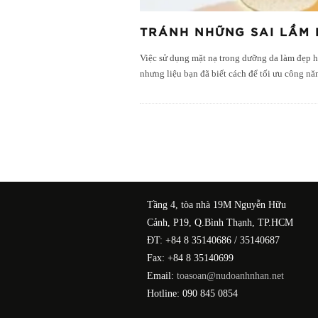
TRÁNH NHỮNG SAI LẦM 
Việc sử dụng mặt nạ trong dưỡng da làm đẹp hi
nhưng liệu bạn đã biết cách để tối ưu công n
Tầng 4, tòa nhà 19M Nguyễn Hữu
Cảnh, P19, Q.Bình Thạnh, TP.HCM
ĐT: +84 8 35140686 / 35140687
Fax: +84 8 35140699
Email:
toasoan@nudoanhnhan.net
Hotline: 090 845 0854