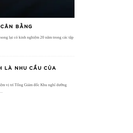
 CÂN BẰNG
song lại có kinh nghiệm 20 năm trong các tập
H LÀ NHU CẦU CỦA
iệm vị trí Tổng Giám đốc Khu nghỉ dưỡng
ế
...