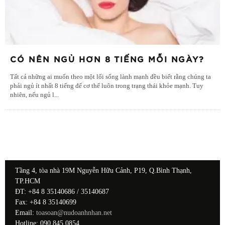
CÓ NÊN NGỦ HƠN 8 TIẾNG MỖI NGÀY?
Tất cả những ai muốn theo một lối sống lành mạnh đều biết rằng chúng ta
phải ngủ ít nhất 8 tiếng để cơ thể luôn trong trạng thái khỏe mạnh. Tuy
nhiên, nếu ngủ l
...
Tầng 4, tòa nhà 19M Nguyễn Hữu Cảnh, P19, Q.Bình Thạnh,
TP.HCM
ĐT: +84 8 35140686 / 35140687
Fax: +84 8 35140699
Email:
toasoan@nudoanhnhan.net
Hotline: 090 845 0854