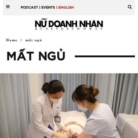
PODCAST
| EVENTS
| ENGLISH
Home
mất ngủ
MẤT NGỦ