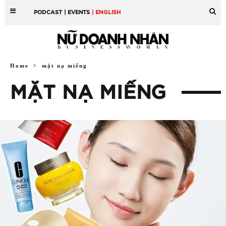
PODCAST
| EVENTS
| ENGLISH
Home
mặt nạ miếng
MẶT NẠ MIẾNG