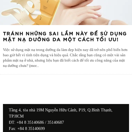
TRÁNH NHỮNG SAI LẦM NÀY ĐỂ SỬ DỤNG
MẶT NẠ DƯỠNG DA MỘT CÁCH TỐI ƯU!
Việc sử dụng mặt nạ trong dưỡng da làm đẹp hiện nay đã trở nên phổ biến hơn
bao giờ hết vì tính tiện dụng và hiệu quả. Chắc rằng bạn cũng có một vài sản
phẩm mặt nạ ở nhà, nhưng liệu bạn đã biết cách để tối ưu công năng của mặt
nạ dưỡng chưa? (mor
...
Tầng 4, tòa nhà 19M Nguyễn Hữu Cảnh, P19, Q.Bình Thạnh,
TP.HCM
ĐT: +84 8 35140686 / 35140687
Fax: +84 8 35140699