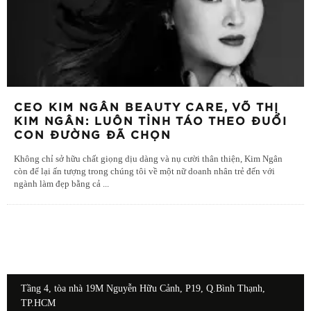
CEO KIM NGÂN BEAUTY CARE, VÕ THỊ
KIM NGÂN: LUÔN TỈNH TÁO THEO ĐUỔI
CON ĐƯỜNG ĐÃ CHỌN
Không chỉ sở hữu chất giọng dịu dàng và nụ cười thân thiện, Kim Ngân
còn để lại ấn tượng trong chúng tôi về một nữ doanh nhân trẻ đến với
ngành làm đẹp bằng cả
...
Tầng 4, tòa nhà 19M Nguyễn Hữu Cảnh, P19, Q.Bình Thạnh,
TP.HCM