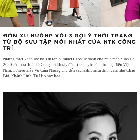
ĐÓN XU HƯỚNG VỚI 3 GỢI Ý THỜI TRANG
TỪ BỘ SƯU TẬP MỚI NHẤT CỦA NTK CÔNG
TRÍ
Những thiết kế thuộc bộ sưu tập Summer Capsule dành cho mùa mốt Xuân Hè
2020 của nhà thiết kế Công Trí khuấy đảo streetstyle của giới mộ điệu Việt
Nam. Từ siêu mẫu Vũ Cẩm Nhung cho đến các fashionista đình đám như Châu
Bùi, Khánh Linh, Tú Hảo hay hoa
...