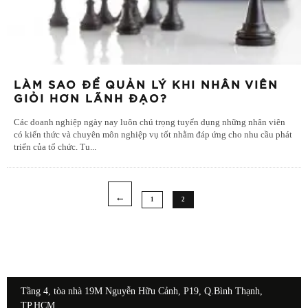
LÀM SAO ĐỂ QUẢN LÝ KHI NHÂN VIÊN
GIỎI HƠN LÃNH ĐẠO?
Các doanh nghiệp ngày nay luôn chú trọng tuyển dụng những nhân viên
có kiến thức và chuyên môn nghiệp vụ tốt nhằm đáp ứng cho nhu cầu phát
triển của tổ chức. Tu
...
1
2
Tầng 4, tòa nhà 19M Nguyễn Hữu Cảnh, P19, Q.Bình Thạnh,
TP.HCM