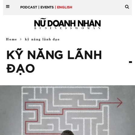
PODCAST
| EVENTS
| ENGLISH
Home
kỹ năng lãnh đạo
KỸ NĂNG LÃNH
ĐẠO