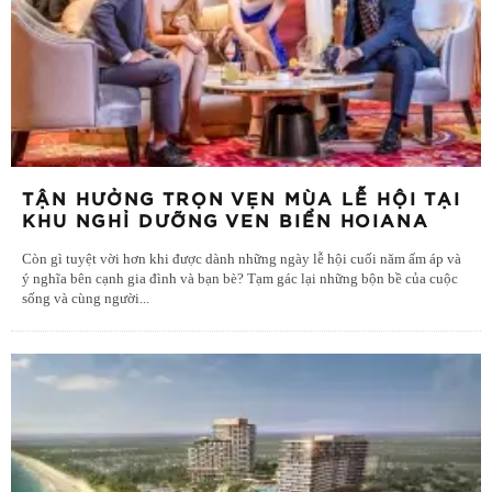
TẬN HƯỞNG TRỌN VẸN MÙA LỄ HỘI TẠI
KHU NGHỈ DƯỠNG VEN BIỂN HOIANA
Còn gì tuyệt vời hơn khi được dành những ngày lễ hội cuối năm ấm áp và
ý nghĩa bên cạnh gia đình và bạn bè? Tạm gác lại những bộn bề của cuộc
sống và cùng người
...