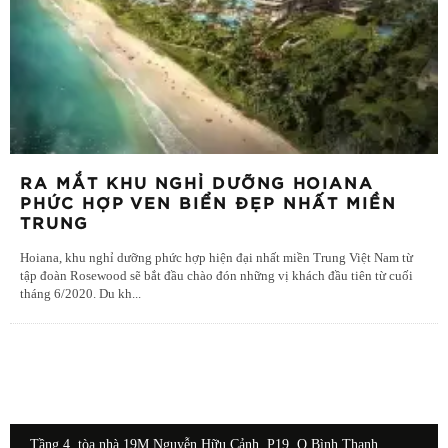
RA MẮT KHU NGHỈ DƯỠNG HOIANA
PHỨC HỢP VEN BIỂN ĐẸP NHẤT MIỀN
TRUNG
Hoiana, khu nghỉ dưỡng phức hợp hiện đại nhất miền Trung Việt Nam từ
tập đoàn Rosewood sẽ bắt đầu chào đón những vị khách đầu tiên từ cuối
tháng 6/2020. Du kh
...
Tầng 4, tòa nhà 19M Nguyễn Hữu Cảnh, P19, Q.Bình Thạnh,