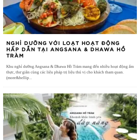
NGHỈ DƯỠNG VỚI LOẠT HOẠT ĐỘNG
HẤP DẪN TẠI ANGSANA & DHAWA HỒ
TRÀM
Khu nghỉ dưỡng Angsana & Dhawa Hồ Tràm mang đến nhiều hoạt động ẩm
thực, thư giãn cùng các liệu pháp trị liệu thú vị cho khách tham quan.
(more&hellip
...