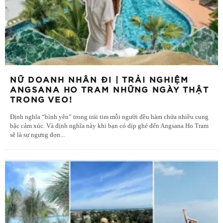
NỮ DOANH NHÂN ĐI | TRẢI NGHIỆM
ANGSANA HO TRAM NHỮNG NGÀY THẬT
TRONG VEO!
Định nghĩa “bình yên” trong trái tim mỗi người đều hàm chứa nhiều cung
bậc cảm xúc. Và định nghĩa này khi bạn có dịp ghé đến Angsana Ho Tram
sẽ là sự ngưng đọn
...