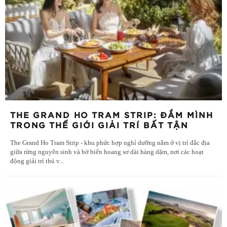
THE GRAND HO TRAM STRIP: ĐẮM MÌNH
TRONG THẾ GIỚI GIẢI TRÍ BẤT TẬN
The Grand Ho Tram Strip - khu phức hợp nghỉ dưỡng nằm ở vị trí đắc địa
giữa rừng nguyên sinh và bờ biển hoang sơ dài hàng dặm, nơi các hoạt
động giải trí thú v
...