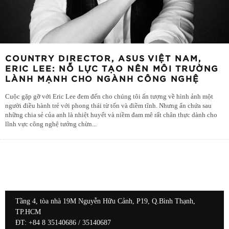
COUNTRY DIRECTOR, ASUS VIỆT NAM,
ERIC LEE: NỖ LỰC TẠO NÊN MÔI TRƯỜNG
LÀNH MẠNH CHO NGÀNH CÔNG NGHỆ
Cuộc gặp gỡ với Eric Lee đem đến cho chúng tôi ấn tượng về hình ảnh một
người điều hành trẻ với phong thái từ tốn và điềm tĩnh. Nhưng ẩn chứa sau
những chia sẻ của anh là nhiệt huyết và niềm đam mê rất chân thực dành cho
lĩnh vực công nghệ tưởng chừn
...
Tầng 4, tòa nhà 19M Nguyễn Hữu Cảnh, P19, Q.Bình Thạnh,
TP.HCM
ĐT: +84 8 35140686 / 35140687