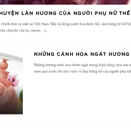
CHUYỆN LÀN HƯƠNG CỦA NGƯỜI PHỤ NỮ THẾ
chính thức ra mắt tại Việt Nam. Đây là dòng nước hoa được lấy cảm hứng từ thế h
câu chuyện của họ. (more…)
...
NHỮNG CÁNH HOA NGÁT HƯƠNG
Những hương nước hoa thơm ngát trong hình dáng chai tựa n
món quà xinh yêu tôn vinh vẻ đẹp bừng nở của người phụ n