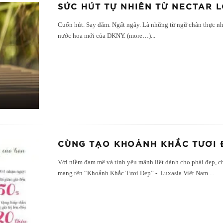
SỨC HÚT TỰ NHIÊN TỪ NECTAR 
Cuốn hút. Say đắm. Ngất ngây. Là những từ ngữ chân thực nh
nước hoa mới của DKNY. (more…)
...
CÙNG TẠO KHOẢNH KHẮC TƯƠI 
Với niềm đam mê và tình yêu mãnh liệt dành cho phái đẹp, ch
mang tên “Khoảnh Khắc Tươi Đẹp” - Luxasia Việt Nam
...