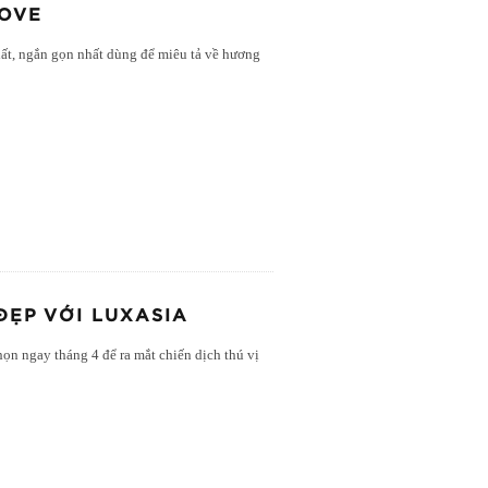
LOVE
ất, ngắn gọn nhất dùng để miêu tả về hương
ĐẸP VỚI LUXASIA
ọn ngay tháng 4 để ra mắt chiến dịch thú vị