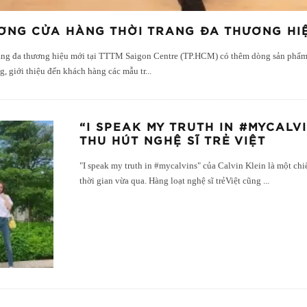
ƯƠNG CỬA HÀNG THỜI TRANG ĐA THƯƠNG HIỆ
 hàng đa thương hiệu mới tại TTTM Saigon Centre (TP.HCM) có thêm dòng sản phẩm
g, giới thiệu đến khách hàng các mẫu tr
...
“I SPEAK MY TRUTH IN #MYCALV
THU HÚT NGHỆ SĨ TRẺ VIỆT
"I speak my truth in #mycalvins" của Calvin Klein là một ch
thời gian vừa qua. Hàng loạt nghệ sĩ trẻViệt cũng
...