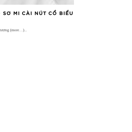
 SƠ MI CÀI NÚT CỔ BIỂU
u tượng (more…)
...
ẮC “ĐỎ” GIÚP PHÁI NỮ
mọi người. Còn chần chờ gì mà không cùng
o
...