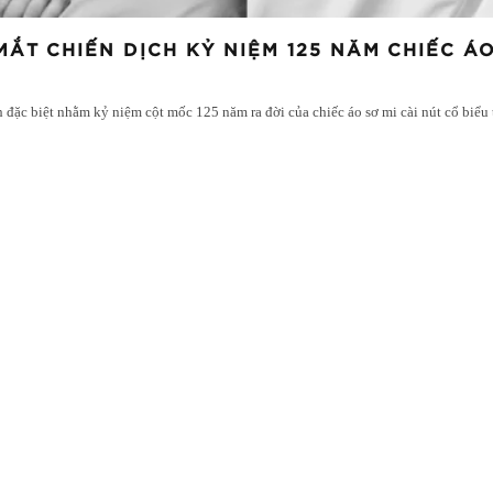
T CHIẾN DỊCH KỶ NIỆM 125 NĂM CHIẾC ÁO
h đặc biệt nhằm kỷ niệm cột mốc 125 năm ra đời của chiếc áo sơ mi cài nút cổ biể
ĐIỂM TIN: NHỮNG GỢI Ý MANG S
CẢ NĂM MAY MẮN
Màu đỏ luôn là màu sắc nổi bật nhất và phù hợp với tất cả 
chúng tôi điểm qua những "lucky picks" tuyệt vời nhất để tạ