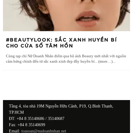
#BEAUTYLOOK: SẮC XANH HUYỀN BÍ
CHO CỬA SỔ TÂM HỒN
Cùng tạp chí Nữ Doanh Nhân điểm qua bộ ảnh Beauty mới nhất với nguồn
cảm hứng chính đến từ sắc xanh xinh đẹp đầy huyền bí... (more…)
...
Tầng 4, tòa nhà 19M Nguyễn Hữu Cảnh, P19, Q.Bình Thạnh,
TP.HCM
ĐT: +84 8 35140686 / 35140687
Fax: +84 8 35140699
Email:
toasoan@nudoanhnhan.net