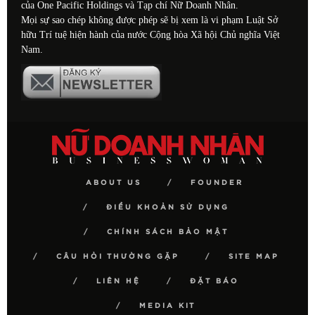
của One Pacific Holdings và Tạp chí Nữ Doanh Nhân.
Mọi sự sao chép không được phép sẽ bị xem là vi phạm Luật Sở
hữu Trí tuệ hiện hành của nước Cộng hòa Xã hội Chủ nghĩa Việt
Nam.
ABOUT US
FOUNDER
ĐIỀU KHOẢN SỬ DỤNG
CHÍNH SÁCH BẢO MẬT
CÂU HỎI THƯỜNG GẶP
SITE MAP
LIÊN HỆ
ĐẶT BÁO
MEDIA KIT