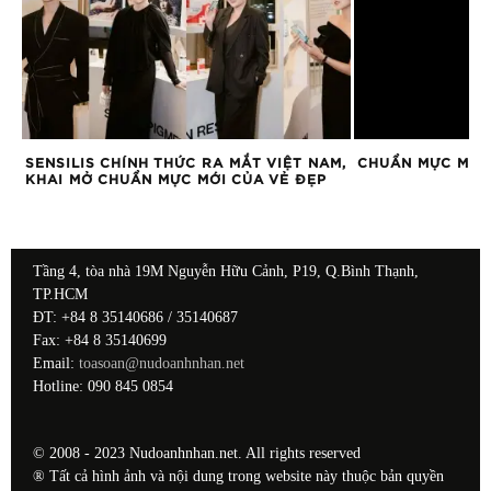
SENSILIS CHÍNH THỨC RA MẮT VIỆT NAM,
CHUẨN MỰC MỚI 
KHAI MỞ CHUẨN MỰC MỚI CỦA VẺ ĐẸP
Tầng 4, tòa nhà 19M Nguyễn Hữu Cảnh, P19, Q.Bình Thạnh,
TP.HCM
ĐT: +84 8 35140686 / 35140687
Fax: +84 8 35140699
Email:
toasoan@nudoanhnhan.net
Hotline: 090 845 0854
© 2008 - 2023 Nudoanhnhan.net. All rights reserved
® Tất cả hình ảnh và nội dung trong website này thuộc bản quyền