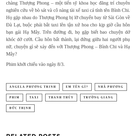
chàng Thượng Phong – một tiến sỹ khoa học đãng trí chuyên
nghiên cứu về bò sát và cô nàng tài xế taxi cá tính tên Bình Chi.
Họ gặp nhau do Thượng Phong bị lỡ chuyến bay từ Sài Gòn về
Đà Lạt, buộc phải bắt taxi lên tận xứ hoa cho kịp giờ cầu hôn
bạn gái Hạ Mây. Trên đường đi, họ gặp biết bao chuyện dở
khóc dở cười. Cầu hôn bất thành, lại đứng giữa hai người phụ
nữ, chuyện gì sẽ xảy đến với Thượng Phong – Bình Chi và Hạ
Mây?
Phim khởi chiếu vào ngày 8/3.
ANGELA PHƯƠNG TRINH
EM TÊN GÌ?
NHÃ PHƯƠNG
PHIM
TAXI
THANH THÚY
TRƯỜNG GIANG
ĐỨC THỊNH