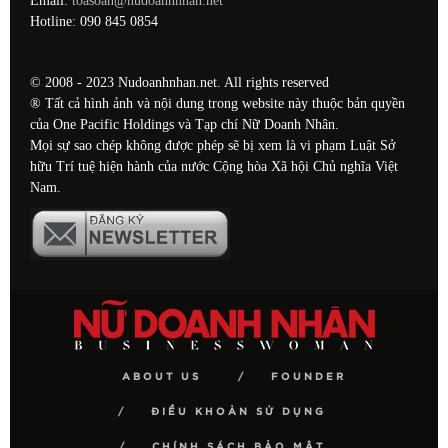
Email:
toasoan@nudoanhnhan.net
Hotline: 090 845 0854
© 2008 - 2023 Nudoanhnhan.net. All rights reserved
® Tất cả hình ảnh và nội dung trong website này thuộc bản quyền
của One Pacific Holdings và Tạp chí Nữ Doanh Nhân.
Mọi sự sao chép không được phép sẽ bị xem là vi phạm Luật Sở
hữu Trí tuệ hiện hành của nước Cộng hòa Xã hội Chủ nghĩa Việt
Nam.
ABOUT US
FOUNDER
ĐIỀU KHOẢN SỬ DỤNG
CHÍNH SÁCH BẢO MẬT