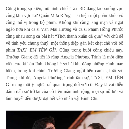
Cũng trong sự kiện, mô hình chiếc Taxi 3D đang lao xuống vực
cùng khu vực Lữ Quán Mưa Rừng – tái hiện một phân khúc vô
cùng thú vị trong bộ phim. Không khí càng lãng mạn và ngọt
ngào hơn khi ca sĩ Văn Mai Hương và ca sĩ Phạm Hồng Phước
cùng nhau song ca bài hát “Thời thanh xuân đã qua” với chủ đề
về tình yêu chung thuỷ, một thông điệp gắn kết chặt chẽ với bộ
phim
TAXI, EM TÊN GÌ?
. Cũng trong buổi công chiếu này,
Trường Giang đã tiết lộ rằng Angela Phương Trinh là một diễn
viên cực kì bản lĩnh, không hề sợ hãi khi đóng những cảnh mạo
hiểm, trong khi chính Trường Giang ngồi bên cạnh lại rất sợ.
Trong khi đó, Angela Phương Trinh tâm sự, TAXI, EM TÊN
GÌ mang một ý nghĩa rất quan trọng đối với cô. Đây là vai diễn
đánh dấu sự trở lại của cô trên màn ảnh rộng, mọi sự nỗ lực và
tâm huyết đều được đặt hết vào nhân vật Bình Chi.