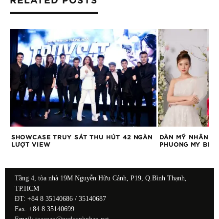
RELATED POSTS
SHOWCASE TRUY SÁT THU HÚT 42 NGÀN
DÀN MỸ NHÂN VI
LƯỢT VIEW
PHUONG MY BRID
Tầng 4, tòa nhà 19M Nguyễn Hữu Cảnh, P19, Q.Bình Thạnh,
TP.HCM
ĐT: +84 8 35140686 / 35140687
Fax: +84 8 35140699