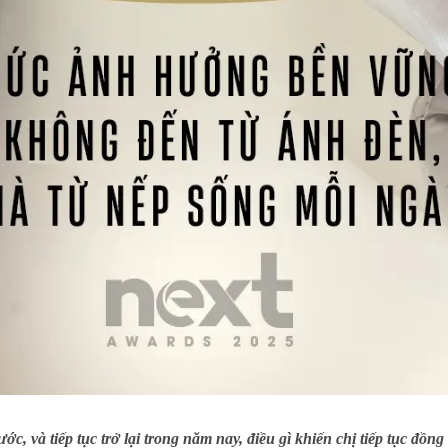
ước, và tiếp tục trở lại trong năm nay, điều gì khiến chị tiếp tục 