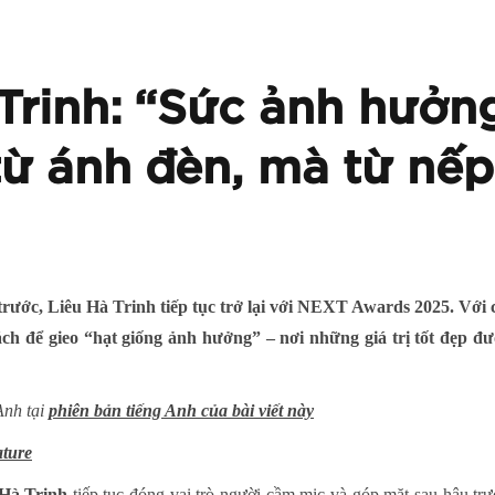
Trinh: “Sức ảnh hưởn
ừ ánh đèn, mà từ nế
trước, Liêu Hà Trinh tiếp tục trở lại với NEXT Awards 2025. Với c
ch để gieo “hạt giống ảnh hưởng” – nơi những giá trị tốt đẹp đ
Anh tại
phiên bản tiếng Anh của bài viết này
ature
 Hà Trinh
tiếp tục đóng vai trò người cầm mic và góp mặt sau hậu tr