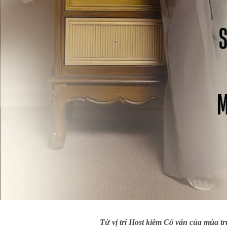
Từ vị trí Host kiêm Cố vấn của mùa tr