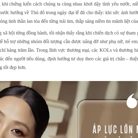
 khi chứng kiến cách chúng ta cùng nhau khơi dậy tình yêu nước, niề
ước hướng về Thủ đô trong ngày đại lễ đã cho thấy: khi sức ảnh hưở
óng tinh thần lan tỏa đến từng trái tim, thắp sáng niềm tin mãnh liệt của
 xã hội từng đồng hành, tôi nhận thấy rằng khi chiến dịch có sự tham
t để hỗ trợ những nhóm đối tượng cần được nâng đỡ như phụ nữ, trẻ e
ậm chí hàng trăm lần. Trong lĩnh vực thương mại, các KOLs và thương 
xác đến người tiêu dùng, định hướng tư duy theo các giá trị chân – thiệ
g tốt đẹp hơn.