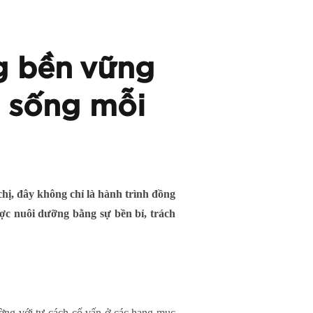
g bền vững
p sống mỗi
hị, đây không chỉ là hành trình đồng
ược nuôi dưỡng bằng sự bền bỉ, trách
ường với tư cách cố vấn ở các hạng mục