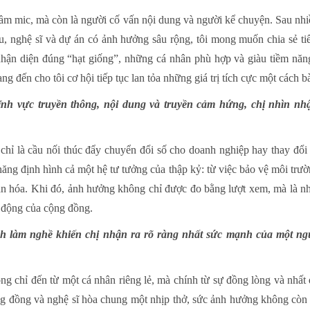
i cầm mic, mà còn là người cố vấn nội dung và người kể chuyện. Sau n
u, nghệ sĩ và dự án có ảnh hưởng sâu rộng, tôi mong muốn chia sẻ ti
nhận diện đúng “hạt giống”, những cá nhân phù hợp và giàu tiềm năng
g đến cho tôi cơ hội tiếp tục lan tỏa những giá trị tích cực một cách 
ĩnh vực truyền thông, nội dung và truyền cảm hứng, chị nhìn nhậ
chỉ là cầu nối thúc đẩy chuyển đổi số cho doanh nghiệp hay thay đổi
g định hình cả một hệ tư tưởng của thập kỷ: từ việc bảo vệ môi trường
văn hóa. Khi đó, ảnh hưởng không chỉ được đo bằng lượt xem, mà là n
 động của cộng đồng.
h làm nghề khiến chị nhận ra rõ ràng nhất sức mạnh của một n
g chỉ đến từ một cá nhân riêng lẻ, mà chính từ sự đồng lòng và nhất 
ng đồng và nghệ sĩ hòa chung một nhịp thở, sức ảnh hưởng không còn đ