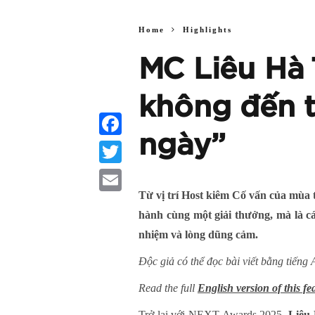
Home
Highlights
MC Liêu Hà 
không đến t
ngày”
Facebook
Twitter
Từ vị trí Host kiêm Cố vấn của mùa 
Email
hành cùng một giải thưởng, mà là cá
nhiệm và lòng dũng cảm.
Độc giả có thể đọc bài viết bằng tiếng 
Read the full
English version of this fe
Trở lại với NEXT Awards 2025,
Liêu