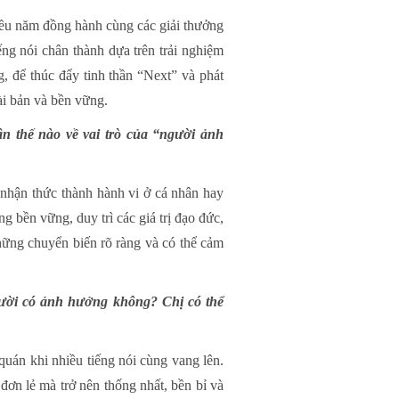
hiều năm đồng hành cùng các giải thưởng
ếng nói chân thành dựa trên trải nghiệm
, để thúc đẩy tinh thần “Next” và phát
bài bản và bền vững.
n thế nào về vai trò của “người ảnh
 nhận thức thành hành vi ở cá nhân hay
 bền vững, duy trì các giá trị đạo đức,
hững chuyển biến rõ ràng và có thể cảm
gười có ảnh hưởng không? Chị có thể
quán khi nhiều tiếng nói cùng vang lên.
ơn lẻ mà trở nên thống nhất, bền bỉ và