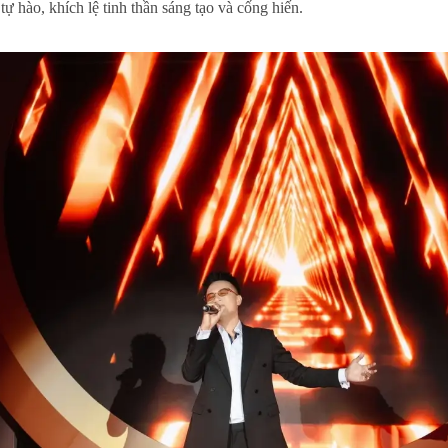
ự hào, khích lệ tinh thần sáng tạo và cống hiến.