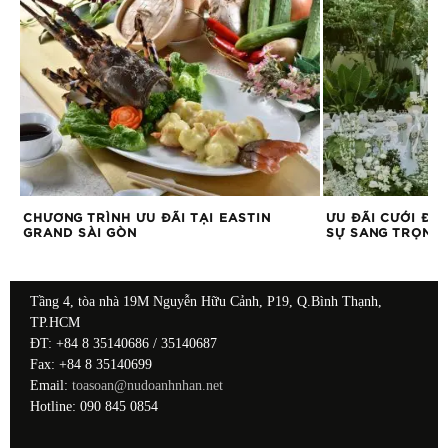
CHƯƠNG TRÌNH ƯU ĐÃI TẠI EASTIN
ƯU ĐÃI CƯỚI ĐỘ
GRAND SÀI GÒN
SỰ SANG TRỌNG 
Tầng 4, tòa nhà 19M Nguyễn Hữu Cảnh, P19, Q.Bình Thạnh,
TP.HCM
ĐT: +84 8 35140686 / 35140687
Fax: +84 8 35140699
Email:
toasoan@nudoanhnhan.net
Hotline: 090 845 0854