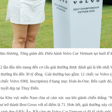
ảo Hương, Tổng giám đốc Điều hành Volvo Car Vietnam tại buổi lễ 
lần đầu tiên mang đến cơ cấu giải thưởng được đánh giá là lớn nhất V
iải thưởng lên đến 30 tỷ đồng. Giải thưởng bao gồm: 12 chiếc xe Vol
chiếc Volvo S90L Inscription) ở hạng mục Hole-In-One. Bên cạnh đó, 
 tuyệt đẹp tại Thuỵ Điển.
a Khu vực miền Nam chia sẻ cảm xúc sau khi giành chiến thắng: “Kh
ư trở thành Best Gross với số điểm là 71. Hơn hết, giải thưởng này c
 xinh đẹp ở Bắc Âu. Rất cảm ơn Volvo Car Vietnam vì đã tổ chức một