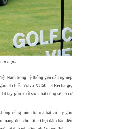
khai mạc.
iệt Nam trong hệ thống giải đấu nghiệp
vo (gồm 4 chiếc Volvo XC60 T8 Recharge,
14 tay gôn xuất sắc nhất cũng sẽ có cơ
ông riêng mình tôi mà bất cứ tay gôn
òn mang đến cho tôi cơ hội đặt chân đến
 mùa giải thành công như mong đợi”.