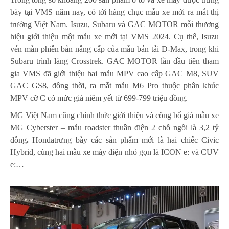
bày tại VMS năm nay, có tới hàng chục mẫu xe mới ra mắt thị
trường Việt Nam. Isuzu, Subaru và GAC MOTOR mỗi thương
hiệu giới thiệu một mẫu xe mới tại VMS 2024. Cụ thể, Isuzu
vén màn phiên bản nâng cấp của mẫu bán tải D-Max, trong khi
Subaru trình làng Crosstrek. GAC MOTOR lần đầu tiên tham
gia VMS đã giới thiệu hai mẫu MPV cao cấp GAC M8, SUV
GAC GS8, đồng thời, ra mắt mẫu M6 Pro thuộc phân khúc
MPV cỡ C có mức giá niêm yết từ 699-799 triệu đồng.
MG Việt Nam cũng chính thức giới thiệu và công bố giá mẫu xe
MG Cyberster – mẫu roadster thuần điện 2 chỗ ngồi là 3,2 tỷ
đồng
.
Hondatrưng bày các sản phẩm mới là hai chiếc Civic
Hybrid, cùng hai mẫu xe máy điện nhỏ gọn là ICON e: và CUV
e:…