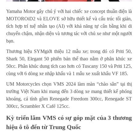
Yamaha Motor gây chú ý với hai chiếc xe concept thuần điện là
MOTOROiD2 và ELOVE sở hữu thiết kế và cấu trúc tối giản,
tích hợp trí tuệ nhân tạo (AI) với khả năng tự cân bằng khi di
chuyển chậm, nhận diện và tương tác với chủ xe như một người
bạn.
Thương hiệu SYMgiới thiệu 12 mẫu xe; trong đó có Priti 50,
Shark 50, Elegant 50 phiên bản thể thao nằm ở phân khúc xe
50cc. Phân khúc dung tích cao hơn có Tuscany 150 và Priti 125,
cùng với 6 dòng xe nhập khẩu và 1 mẫu xe xuất khẩu VF 185.
UM Motorcycles chọn VMS 2024 làm màn “chào sân” tại thị
trường Việt Nam khi mang đến 3 dòng xe mang thiết kế phóng
khoáng, cá tính gồm Renegade Freedom 300cc, Renegade ST
300cc, Scrambler X Café 125cc.
Kỳ triển lãm VMS có sự góp mặt của 3 thương
hiệu ô tô đến từ Trung Quốc