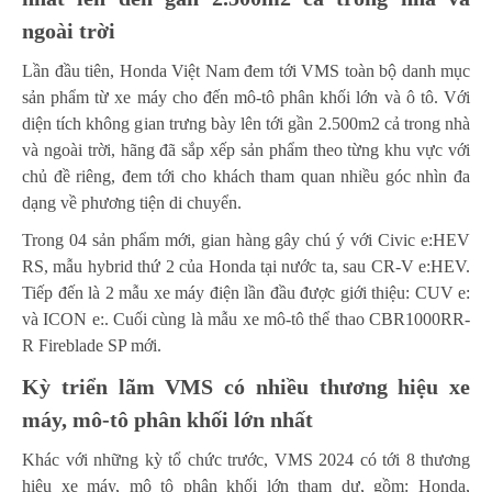
ngoài trời
Lần đầu tiên, Honda Việt Nam đem tới VMS toàn bộ danh mục
sản phẩm từ xe máy cho đến mô-tô phân khối lớn và ô tô. Với
diện tích không gian trưng bày lên tới gần 2.500m2 cả trong nhà
và ngoài trời, hãng đã sắp xếp sản phẩm theo từng khu vực với
chủ đề riêng, đem tới cho khách tham quan nhiều góc nhìn đa
dạng về phương tiện di chuyển.
Trong 04 sản phẩm mới, gian hàng gây chú ý với Civic e:HEV
RS, mẫu hybrid thứ 2 của Honda tại nước ta, sau CR-V e:HEV.
Tiếp đến là 2 mẫu xe máy điện lần đầu được giới thiệu: CUV e:
và ICON e:. Cuối cùng là mẫu xe mô-tô thể thao CBR1000RR-
R Fireblade SP mới.
Kỳ triển lãm VMS có nhiều thương hiệu xe
máy, mô-tô phân khối lớn nhất
Khác với những kỳ tổ chức trước, VMS 2024 có tới 8 thương
hiệu xe máy, mô tô phân khối lớn tham dự, gồm: Honda,