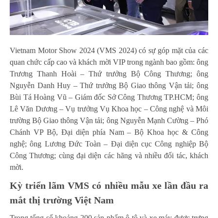
Vietnam Motor Show 2024 (VMS 2024) có sự góp mặt của các
quan chức cấp cao và khách mời VIP trong ngành bao gồm: ông
Trương Thanh Hoài – Thứ trưởng Bộ Công Thương; ông
Nguyễn Danh Huy – Thứ trưởng Bộ Giao thông Vận tải; ông
Bùi Tá Hoàng Vũ – Giám đốc Sở Công Thương TP.HCM; ông
Lê Văn Dương – Vụ trưởng Vụ Khoa học – Công nghệ và Môi
trường Bộ Giao thông Vận tải; ông Nguyễn Mạnh Cường – Phó
Chánh VP Bộ, Đại diện phía Nam – Bộ Khoa học & Công
nghệ; ông Lương Đức Toàn – Đại diện cục Công nghiệp Bộ
Công Thương; cùng đại diện các hãng và nhiều đối tác, khách
mời.
Kỳ triển lãm VMS có nhiều mẫu xe lần đầu ra
mắt thị trường Việt Nam
Trong tổng số khoảng 200 sản phẩm ô tô và xe máy được trưng