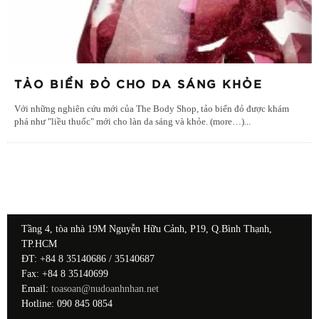
TẢO BIỂN ĐỎ CHO DA SÁNG KHỎE
Với những nghiên cứu mới của The Body Shop, tảo biển đỏ được khám
phá như "liều thuốc" mới cho làn da sáng và khỏe. (more…)
...
Tầng 4, tòa nhà 19M Nguyễn Hữu Cảnh, P19, Q.Bình Thạnh,
TP.HCM
ĐT: +84 8 35140686 / 35140687
Fax: +84 8 35140699
Email:
toasoan@nudoanhnhan.net
Hotline: 090 845 0854