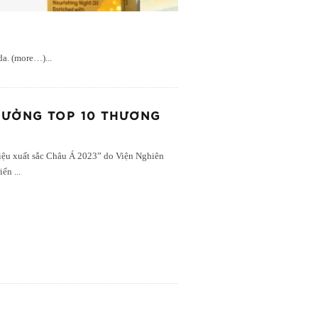
 da. (more…)
...
HƯỞNG TOP 10 THƯƠNG
iệu xuất sắc Châu Á 2023” do Viện Nghiên
riển
...