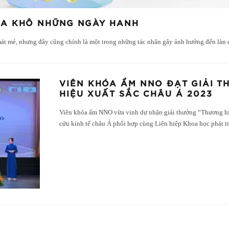
DA KHÔ NHỮNG NGÀY HANH
ự mát mẻ, nhưng đây cũng chính là một trong những tác nhân gây ảnh hưởng đến làn
VIÊN KHÓA ẨM NNO ĐẠT GIẢI T
HIỆU XUẤT SẮC CHÂU Á 2023
Viên khóa ẩm NNO vừa vinh dự nhận giải thưởng “Thương h
cứu kinh tế châu Á phối hợp cùng Liên hiệp Khoa học phát t