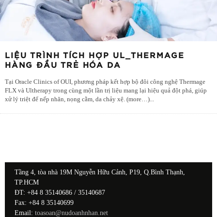
LIỆU TRÌNH TÍCH HỢP UL_THERMAGE
HÀNG ĐẦU TRẺ HÓA DA
Tại Oracle Clinics of OUI, phương pháp kết hợp bộ đôi công nghệ Thermage
FLX và Ultherapy trong cùng một lần trị liệu mang lại hiệu quả đột phá, giúp
xử lý triệt để nếp nhăn, nọng cằm, da chảy xệ. (more…)
...
Tầng 4, tòa nhà 19M Nguyễn Hữu Cảnh, P19, Q.Bình Thạnh,
TP.HCM
ĐT: +84 8 35140686 / 35140687
Fax: +84 8 35140699
Email:
toasoan@nudoanhnhan.net