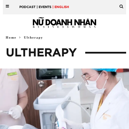
PODCAST
| EVENTS
| ENGLISH
Home
Ultherapy
ULTHERAPY