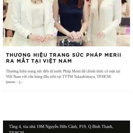
THƯƠNG HIỆU TRANG SỨC PHÁP MERII
RA MẮT TẠI VIỆT NAM
Thương hiệu trang sức đến từ nước Pháp Merri đã chính thức có mặt tại
Việt Nam với cửa hàng đầu tiên tại TTTM Takashimaya, TP.HCM.
(more…)
...
Tầng 4, tòa nhà 19M Nguyễn Hữu Cảnh, P19, Q.Bình Thạnh,
TP.HCM