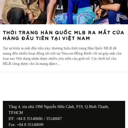
THỜI TRANG HÀN QUỐC MLB RA MẮT CỬA
HÀNG ĐẦU TIÊN TẠI VIỆT NAM
Tại sự kiện ra mắt đầu tiên này, thương hiệu thời trang Hàn Quốc MLB đã
mang đến nhiều hoạt động sôi nổi tại Vincom Đồng Khởi với sự góp mặt của
loạt sao Việt đang nhận được nhiều yêu mến của giới trẻ. Các thiết kế của
MLB cũng được cho là mang đậm t
...
Tầng 4, tòa nhà 19M Nguyễn Hữu Cảnh, P19, Q.Bình Thạnh,
TP.HCM
ĐT: +84 8 35140686 / 35140687
Fax: +84 8 35140699