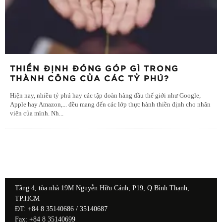
THIỀN ĐỊNH ĐÓNG GÓP GÌ TRONG
THÀNH CÔNG CỦA CÁC TỶ PHÚ?
Hiện nay, nhiều tỷ phú hay các tập đoàn hàng đầu thế giới như Google,
Apple hay Amazon,... đều mang đến các lớp thực hành thiền định cho nhân
viên của mình. Nh
...
Tầng 4, tòa nhà 19M Nguyễn Hữu Cảnh, P19, Q.Bình Thạnh,
TP.HCM
ĐT: +84 8 35140686 / 35140687
Fax: +84 8 35140699