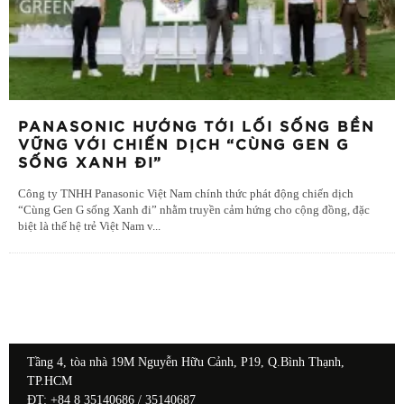
PANASONIC HƯỚNG TỚI LỐI SỐNG BỀN
VỮNG VỚI CHIẾN DỊCH “CÙNG GEN G
SỐNG XANH ĐI”
Công ty TNHH Panasonic Việt Nam chính thức phát động chiến dịch
“Cùng Gen G sống Xanh đi” nhằm truyền cảm hứng cho cộng đồng, đặc
biệt là thế hệ trẻ Việt Nam v
...
Tầng 4, tòa nhà 19M Nguyễn Hữu Cảnh, P19, Q.Bình Thạnh,
TP.HCM
ĐT: +84 8 35140686 / 35140687