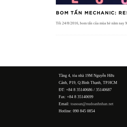
BOM TẤN MECHANIC: RE
Tối 24/8/2016, bom tấn của mùa hè năm nay M
Tầng 4, tòa nhà 19M Nguyễn Hữu
Cảnh, P19, Q.Bình Thạnh, TP.HCM
ĐT: +84 8 35140686 / 35140687
Fax: +84 8 35140699
Email:
toasoan@nudoanhnhan.net
Hotline: 090 845 0854