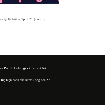
ượng tại Hà Nội và Tp.HCM. (more…)
...
One Pacific Holdings và Tạp chí Nữ
í tuệ hiện hành của nước Cộng hòa Xã