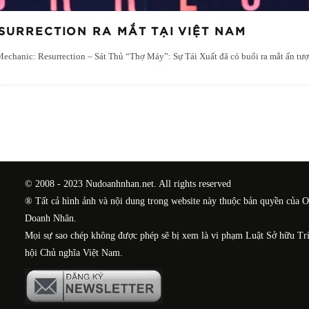
SURRECTION RA MẮT TẠI VIỆT NAM
echanic: Resurrection – Sát Thủ “Thợ Máy”: Sự Tái Xuất đã có buổi ra mắt ấn t
© 2008 - 2023 Nudoanhnhan.net. All rights reserved
® Tất cả hình ảnh và nội dung trong website này thuộc bản quyền của 
Doanh Nhân.
Mọi sự sao chép không được phép sẽ bị xem là vi phạm Luật Sở hữu Tr
hội Chủ nghĩa Việt Nam.