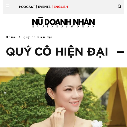
PODCAST
| EVENTS
| ENGLISH
Home
quý cô hiện đại
QUÝ CÔ HIỆN ĐẠI