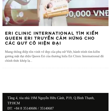
ERI CLINIC INTERNATIONAL TÌM KIẾM
QUEEN ERI TRUYỀN CẢM HỨNG CHO
CÁC QUÝ CÔ HIỆN ĐẠI
Mang thông điệp tôn vinh vẻ đẹp của phụ nữ Việt, hành trình tìm kiếm
gương mặt đại diện Queen Eri của thương hiệu Eri Clinic International đã
chính thức khép lạ
...
Tầng 4, tòa nhà 19M Nguyễn Hữu Cảnh, P19, Q.Bình Thạnh,
TP.HCM
ĐT: +84 8 35140686 / 35140687