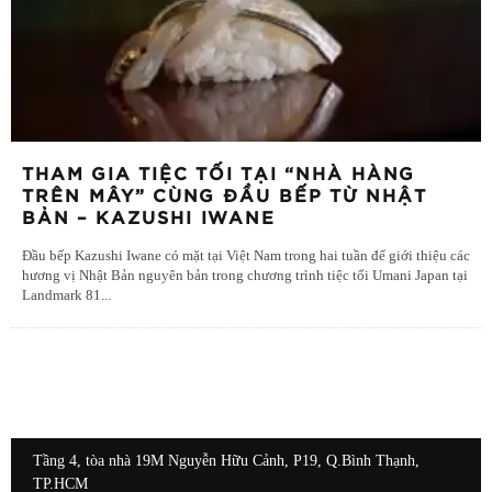
THAM GIA TIỆC TỐI TẠI “NHÀ HÀNG
TRÊN MÂY” CÙNG ĐẦU BẾP TỪ NHẬT
BẢN – KAZUSHI IWANE
Đầu bếp Kazushi Iwane có mặt tại Việt Nam trong hai tuần để giới thiệu các
hương vị Nhật Bản nguyên bản trong chương trình tiệc tối Umani Japan tại
Landmark 81
...
Tầng 4, tòa nhà 19M Nguyễn Hữu Cảnh, P19, Q.Bình Thạnh,
TP.HCM