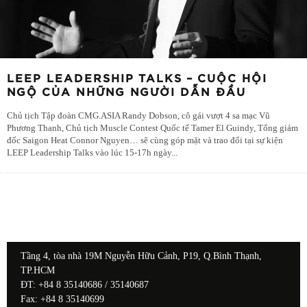
LEEP LEADERSHIP TALKS – CUỘC HỘI
NGỘ CỦA NHỮNG NGƯỜI DẪN ĐẦU
Chủ tịch Tập đoàn CMG.ASIA Randy Dobson, cô gái vượt 4 sa mạc Vũ
Phương Thanh, Chủ tịch Muscle Contest Quốc tế Tamer El Guindy, Tổng giám
đốc Saigon Heat Connor Nguyen… sẽ cùng góp mặt và trao đổi tại sự kiện
LEEP Leadership Talks vào lúc 15-17h ngày
...
Tầng 4, tòa nhà 19M Nguyễn Hữu Cảnh, P19, Q.Bình Thạnh,
TP.HCM
ĐT: +84 8 35140686 / 35140687
Fax: +84 8 35140699