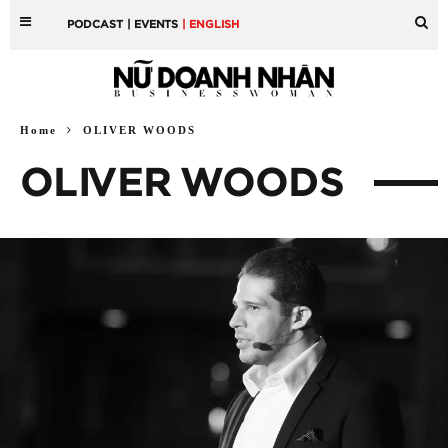
PODCAST
| EVENTS
| ENGLISH
Home
OLIVER WOODS
OLIVER WOODS