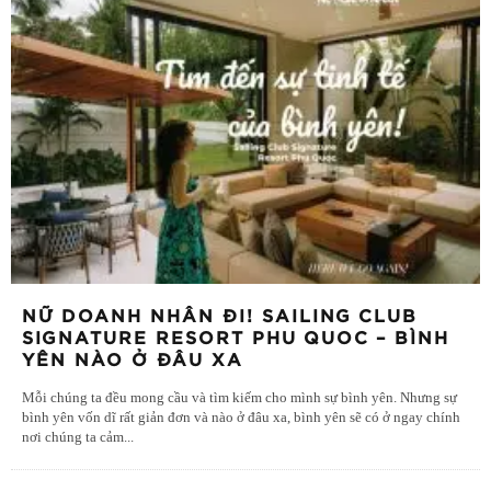
NỮ DOANH NHÂN ĐI! SAILING CLUB
SIGNATURE RESORT PHU QUOC – BÌNH
YÊN NÀO Ở ĐÂU XA
Mỗi chúng ta đều mong cầu và tìm kiếm cho mình sự bình yên. Nhưng sự
bình yên vốn dĩ rất giản đơn và nào ở đâu xa, bình yên sẽ có ở ngay chính
nơi chúng ta cảm
...