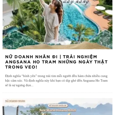
NỮ DOANH NHÂN ĐI | TRẢI NGHIỆM
ANGSANA HO TRAM NHỮNG NGÀY THẬT
TRONG VEO!
Định nghĩa “bình yên” trong trái tim mỗi người đều hàm chứa nhiều cung
bậc cảm xúc. Và định nghĩa này khi bạn có dịp ghé đến Angsana Ho Tram
sẽ là sự ngưng đọn
...