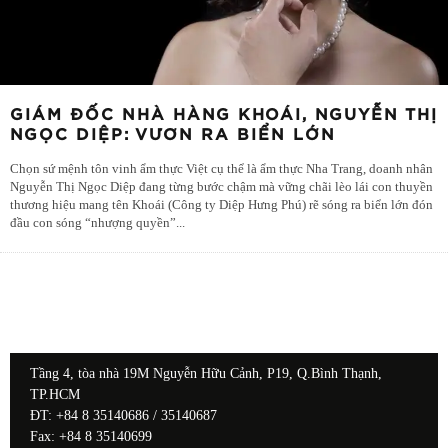
GIÁM ĐỐC NHÀ HÀNG KHOÁI, NGUYỄN THỊ
NGỌC DIỆP: VƯƠN RA BIỂN LỚN
Chọn sứ mệnh tôn vinh ẩm thực Việt cụ thể là ẩm thực Nha Trang, doanh nhân
Nguyễn Thị Ngọc Diệp đang từng bước chậm mà vững chãi lèo lái con thuyền
thương hiệu mang tên Khoái (Công ty Diệp Hưng Phú) rẽ sóng ra biển lớn đón
đầu con sóng “nhượng quyền”
...
Tầng 4, tòa nhà 19M Nguyễn Hữu Cảnh, P19, Q.Bình Thạnh,
TP.HCM
ĐT: +84 8 35140686 / 35140687
Fax: +84 8 35140699