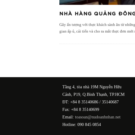
NHÀ HÀNG QUẢNG ĐÔNG
Gây ấn tượng với thực khách sành ăn từ những
gian ấp ủ, cải tiến và cho ra mắt thực đơn 
Tầng 4, tòa nhà 19M Nguyễn Hữu
Cảnh, P19, Q.Bình Thạnh, TP.HCM
ĐT: +84 8 35140686 / 35140687
Fax: +84 8 35140699
Email:
toasoan@nudoanhnhan.net
Hotline: 090 845 0854