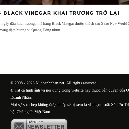
 BLACK VINEGAR KHAI TRƯƠNG TRỞ LẠI
 ngày đầu khai trương, nhà hàng Black Vinegar thuộc khách sạn 5 sao New World Sà
mới mang đậm hương vị Quảng Đông nhưn
...
© 2008 - 2023 Nudoanhnhan.net. All rights reserved
® Tất cả hình ảnh và nội dung trong website này thuộc bản quyền của 
Doanh Nhân.
Mọi sự sao chép không được phép sẽ bị xem là vi phạm Luật Sở hữu Tr
hội Chủ nghĩa Việt Nam.