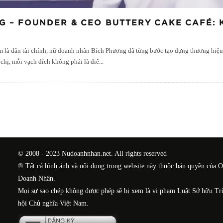
G – FOUNDER & CEO BUTTERY CAKE CAFÉ:
 là dân tài chính, nữ doanh nhân Bích Phương đã từng bước tạo dựng thương hiệu 
 chị, mỗi vạch đích không phải là điể
...
© 2008 - 2023 Nudoanhnhan.net. All rights reserved
® Tất cả hình ảnh và nội dung trong website này thuộc bản quyền của 
Doanh Nhân.
Mọi sự sao chép không được phép sẽ bị xem là vi phạm Luật Sở hữu Tr
hội Chủ nghĩa Việt Nam.