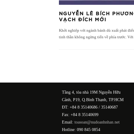
NGUYỄN LÊ BÍCH PHƯƠN
VẠCH ĐÍCH MỚI
Khởi nghiệp với ngành bánh dù xuất phát điểm
tinh thần không ngừng tiến về phía trước. Với
Tầng 4, tòa nhà 19M Nguyễn Hữu
Cảnh, P19, Q.Bình Thạnh, TP.HCM
ĐT: +84 8 35140686 / 35140687
Fax: +84 8 35140699
Email:
toasoan@nudoanhnhan.net
Hotline: 090 845 0854